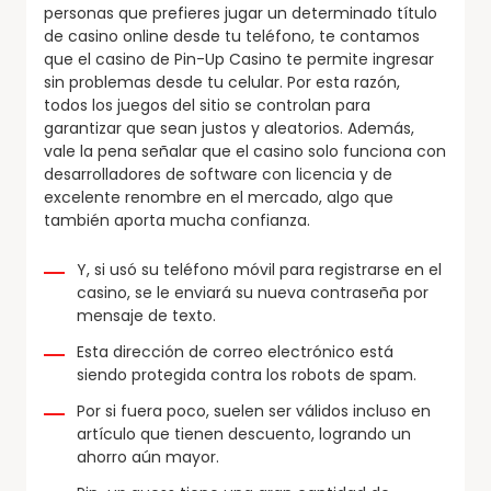
personas que prefieres jugar un determinado título
de casino online desde tu teléfono, te contamos
que el casino de Pin-Up Casino te permite ingresar
sin problemas desde tu celular. Por esta razón,
todos los juegos del sitio se controlan para
garantizar que sean justos y aleatorios. Además,
vale la pena señalar que el casino solo funciona con
desarrolladores de software con licencia y de
excelente renombre en el mercado, algo que
también aporta mucha confianza.
Y, si usó su teléfono móvil para registrarse en el
casino, se le enviará su nueva contraseña por
mensaje de texto.
Esta dirección de correo electrónico está
siendo protegida contra los robots de spam.
Por si fuera poco, suelen ser válidos incluso en
artículo que tienen descuento, logrando un
ahorro aún mayor.