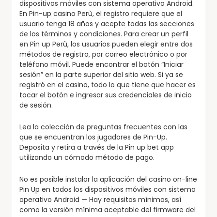
dispositivos móviles con sistema operativo Android.
En Pin-up casino Perù, el registro requiere que el
usuario tenga 18 años y acepte todas las secciones
de los términos y condiciones. Para crear un perfil
en Pin up Perù, los usuarios pueden elegir entre dos
métodos de registro, por correo electrónico o por
teléfono móvil. Puede encontrar el botón “Iniciar
sesión” en la parte superior del sitio web. Si ya se
registró en el casino, todo lo que tiene que hacer es
tocar el botón e ingresar sus credenciales de inicio
de sesión.
Lea la colección de preguntas frecuentes con las
que se encuentran los jugadores de Pin-Up.
Deposita y retira a través de la Pin up bet app
utilizando un cómodo método de pago.
No es posible instalar la aplicación del casino on-line
Pin Up en todos los dispositivos móviles con sistema
operativo Android — Hay requisitos mínimos, así
como la versión mínima aceptable del firmware del