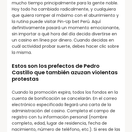
mucho tiempo principalmente para la gente noble.
Hoy todo ha cambiado radicalmente, y cualquiera
que quiera romper al máximo con el aburrimiento y
la rutina puede visitar Pin-Up bet Perú. Aquí
definitivamente pasará un momento emocionante,
sin importar a qué hora del día decida divertirse en
un casino en línea por dinero. Cuando decidas en
cuál actividad probar suerte, debes hacer clic sobre
la misma.
Estos son los prefectos de Pedro
Castillo que también azuzan violentas
protestas
Cuando la promoción expira, todos los fondos en la
cuenta de bonificación se cancelarán. En el correo
electrónico especificado llegará una carta de la
administración del casino. Completa el campo de
registro con tu información personal (nombre
completo, edad, lugar de residencia, fecha de
nacimiento, número de teléfono, etc.). Si eres de las