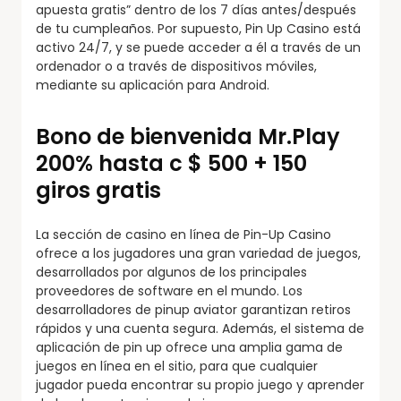
apuesta gratis” dentro de los 7 días antes/después
de tu cumpleaños. Por supuesto, Pin Up Casino está
activo 24/7, y se puede acceder a él a través de un
ordenador o a través de dispositivos móviles,
mediante su aplicación para Android.
Bono de bienvenida Mr.Play
200% hasta c $ 500 + 150
giros gratis
La sección de casino en línea de Pin-Up Casino
ofrece a los jugadores una gran variedad de juegos,
desarrollados por algunos de los principales
proveedores de software en el mundo. Los
desarrolladores de pinup aviator garantizan retiros
rápidos y una cuenta segura. Además, el sistema de
aplicación de pin up ofrece una amplia gama de
juegos en línea en el sitio, para que cualquier
jugador pueda encontrar su propio juego y aprender