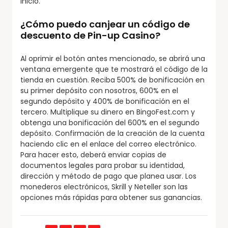
inicio.
¿Cómo puedo canjear un código de
descuento de Pin-up Casino?
Al oprimir el botón antes mencionado, se abrirá una
ventana emergente que te mostrará el código de la
tienda en cuestión. Reciba 500% de bonificación en
su primer depósito con nosotros, 600% en el
segundo depósito y 400% de bonificación en el
tercero. Multiplique su dinero en BingoFest.com y
obtenga una bonificación del 600% en el segundo
depósito. Confirmación de la creación de la cuenta
haciendo clic en el enlace del correo electrónico.
Para hacer esto, deberá enviar copias de
documentos legales para probar su identidad,
dirección y método de pago que planea usar. Los
monederos electrónicos, Skrill y Neteller son las
opciones más rápidas para obtener sus ganancias.