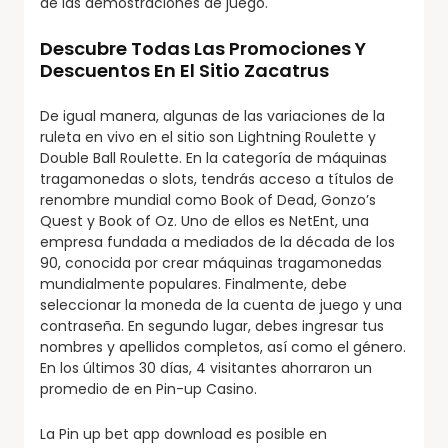
de las demostraciones de juego.
Descubre Todas Las Promociones Y
Descuentos En El Sitio Zacatrus
De igual manera, algunas de las variaciones de la
ruleta en vivo en el sitio son Lightning Roulette y
Double Ball Roulette. En la categoría de máquinas
tragamonedas o slots, tendrás acceso a títulos de
renombre mundial como Book of Dead, Gonzo’s
Quest y Book of Oz. Uno de ellos es NetEnt, una
empresa fundada a mediados de la década de los
90, conocida por crear máquinas tragamonedas
mundialmente populares. Finalmente, debe
seleccionar la moneda de la cuenta de juego y una
contraseña. En segundo lugar, debes ingresar tus
nombres y apellidos completos, así como el género.
En los últimos 30 días, 4 visitantes ahorraron un
promedio de en Pin-up Casino.
La Pin up bet app download es posible en