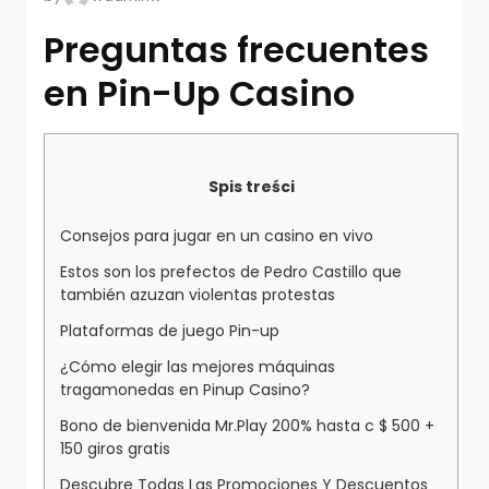
Preguntas frecuentes
en Pin-Up Casino
Spis treści
Consejos para jugar en un casino en vivo
Estos son los prefectos de Pedro Castillo que
también azuzan violentas protestas
Plataformas de juego Pin-up
¿Cómo elegir las mejores máquinas
tragamonedas en Pinup Casino?
Bono de bienvenida Mr.Play 200% hasta c $ 500 +
150 giros gratis
Descubre Todas Las Promociones Y Descuentos