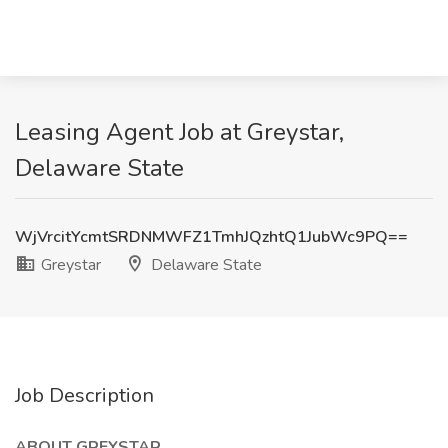
Leasing Agent Job at Greystar,
Delaware State
WjVrcitYcmtSRDNMWFZ1TmhJQzhtQ1JubWc9PQ==
Greystar
Delaware State
Job Description
ABOUT GREYSTAR